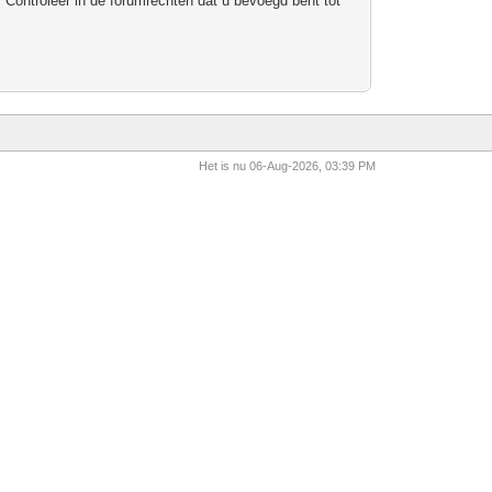
 Controleer in de forumrechten dat u bevoegd bent tot
Het is nu 06-Aug-2026, 03:39 PM