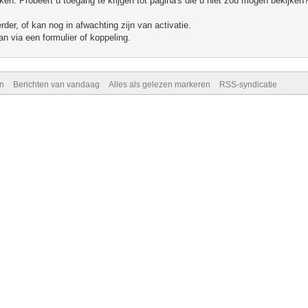
n. Probeert u toegang te krijgen tot pagina's die u niet zou mogen bekijken?
er, of kan nog in afwachting zijn van activatie.
n via een formulier of koppeling.
n
Berichten van vandaag
Alles als gelezen markeren
RSS-syndicatie