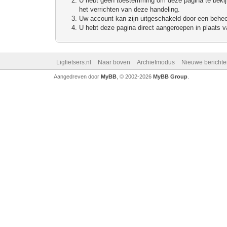
U hebt geen toestemming om deze pagina te bekijke
het verrichten van deze handeling.
Uw account kan zijn uitgeschakeld door een beheerd
U hebt deze pagina direct aangeroepen in plaats va
Ligfietsers.nl
Naar boven
Archiefmodus
Nieuwe berichte
Aangedreven door
MyBB
, © 2002-2026
MyBB Group
.