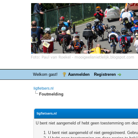
Welkom gast!
Aanmelden
Registreren
ligfietsers.nl
Foutmelding
ligfietsers.nl
U bent niet aangemeld of hebt geen toestemming om deze
U bent niet aangemeld of niet geregistreerd. Geb