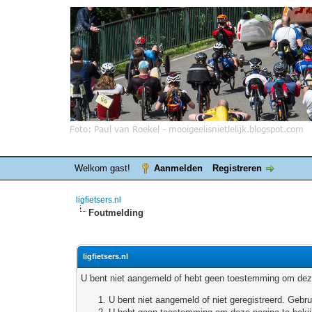
Welkom gast!
Aanmelden
Registreren
ligfietsers.nl
Foutmelding
ligfietsers.nl
U bent niet aangemeld of hebt geen toestemming om deze
U bent niet aangemeld of niet geregistreerd. Geb