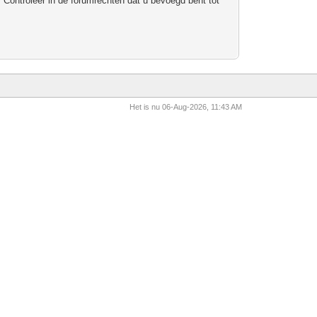
 Controleer in de forumrechten dat u bevoegd bent tot
Het is nu 06-Aug-2026, 11:43 AM