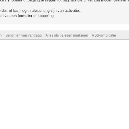
n. Probeert u toegang te krijgen tot pagina's die u niet zou mogen bekijken?
er, of kan nog in afwachting zijn van activatie.
n via een formulier of koppeling.
n
Berichten van vandaag
Alles als gelezen markeren
RSS-syndicatie