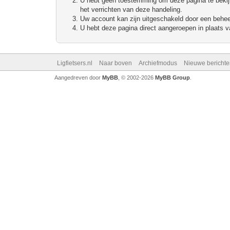
U hebt geen toestemming om deze pagina te bekijke
het verrichten van deze handeling.
Uw account kan zijn uitgeschakeld door een beheerd
U hebt deze pagina direct aangeroepen in plaats va
Ligfietsers.nl
Naar boven
Archiefmodus
Nieuwe berichte
Aangedreven door
MyBB
, © 2002-2026
MyBB Group
.