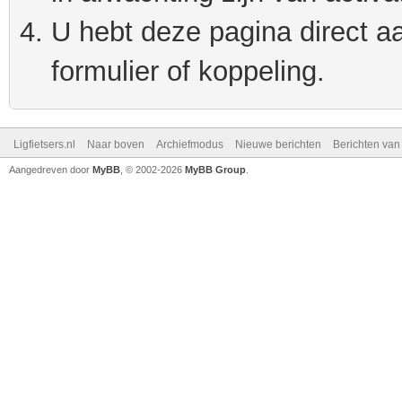
U hebt deze pagina direct a
formulier of koppeling.
Ligfietsers.nl
Naar boven
Archiefmodus
Nieuwe berichten
Berichten va
Aangedreven door
MyBB
, © 2002-2026
MyBB Group
.