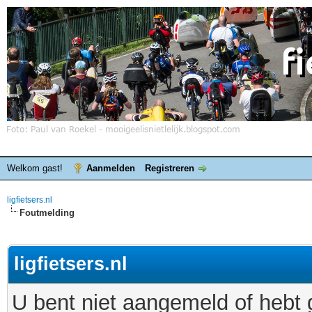
Welkom gast!
Aanmelden
Registreren
ligfietsers.nl
Foutmelding
ligfietsers.nl
U bent niet aangemeld of hebt