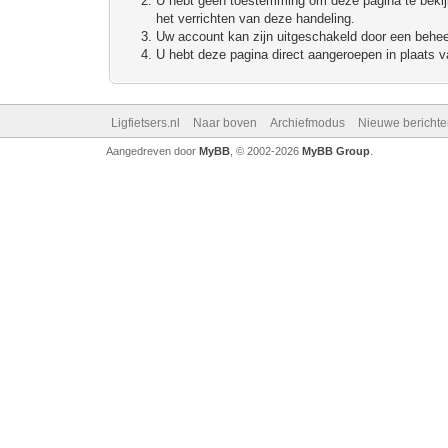
U hebt geen toestemming om deze pagina te bekijke
het verrichten van deze handeling.
Uw account kan zijn uitgeschakeld door een beheerd
U hebt deze pagina direct aangeroepen in plaats va
Ligfietsers.nl
Naar boven
Archiefmodus
Nieuwe berichte
Aangedreven door
MyBB
, © 2002-2026
MyBB Group
.