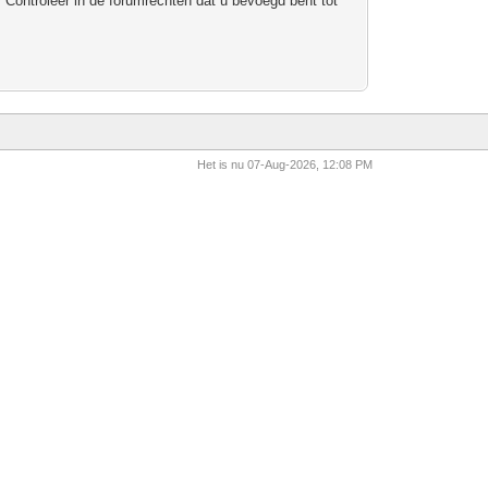
 Controleer in de forumrechten dat u bevoegd bent tot
Het is nu 07-Aug-2026, 12:08 PM