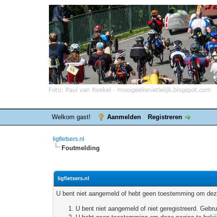
Welkom gast!
Aanmelden
Registreren
ligfietsers.nl
Foutmelding
ligfietsers.nl
U bent niet aangemeld of hebt geen toestemming om deze
U bent niet aangemeld of niet geregistreerd. Geb