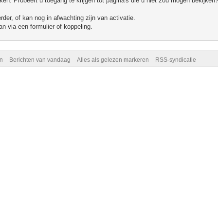
n. Probeert u toegang te krijgen tot pagina's die u niet zou mogen bekijken?
er, of kan nog in afwachting zijn van activatie.
n via een formulier of koppeling.
n
Berichten van vandaag
Alles als gelezen markeren
RSS-syndicatie