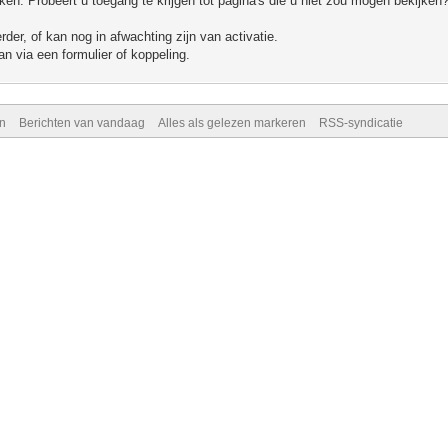
n. Probeert u toegang te krijgen tot pagina's die u niet zou mogen bekijken?
er, of kan nog in afwachting zijn van activatie.
n via een formulier of koppeling.
n
Berichten van vandaag
Alles als gelezen markeren
RSS-syndicatie