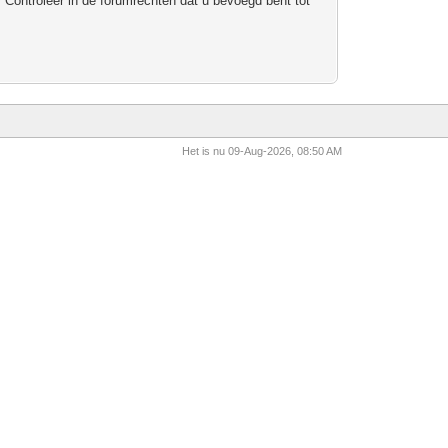
 Controleer in de forumrechten dat u bevoegd bent tot
Het is nu 09-Aug-2026, 08:50 AM