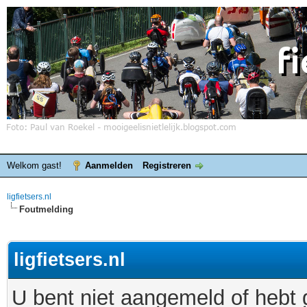
Welkom gast!
Aanmelden
Registreren
ligfietsers.nl
Foutmelding
ligfietsers.nl
U bent niet aangemeld of hebt