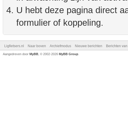
U hebt deze pagina direct a
formulier of koppeling.
Ligfietsers.nl
Naar boven
Archiefmodus
Nieuwe berichten
Berichten va
Aangedreven door
MyBB
, © 2002-2026
MyBB Group
.