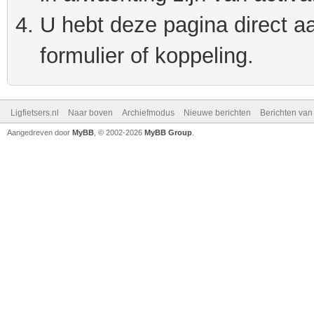
U hebt deze pagina direct a
formulier of koppeling.
Ligfietsers.nl
Naar boven
Archiefmodus
Nieuwe berichten
Berichten va
Aangedreven door
MyBB
, © 2002-2026
MyBB Group
.