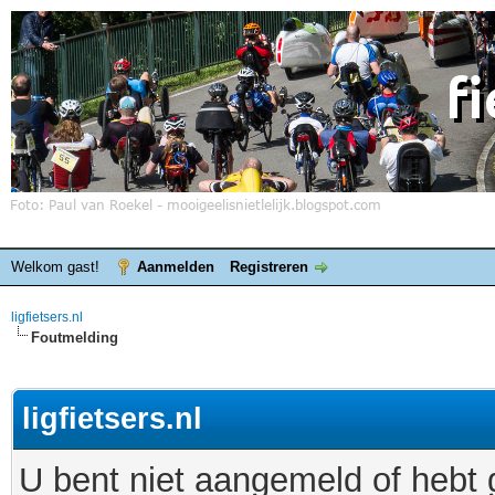
Welkom gast!
Aanmelden
Registreren
ligfietsers.nl
Foutmelding
ligfietsers.nl
U bent niet aangemeld of hebt