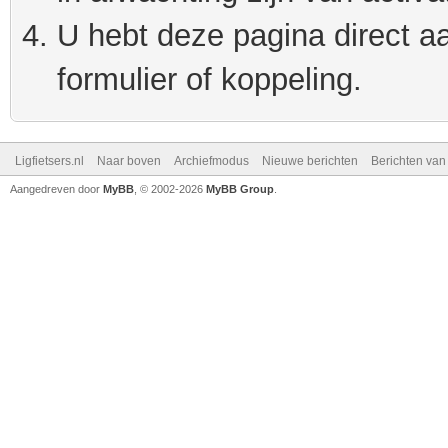
U hebt deze pagina direct a
formulier of koppeling.
Ligfietsers.nl
Naar boven
Archiefmodus
Nieuwe berichten
Berichten va
Aangedreven door
MyBB
, © 2002-2026
MyBB Group
.