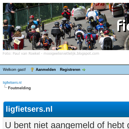
Welkom gast!
Aanmelden
Registreren
ligfietsers.nl
Foutmelding
ligfietsers.nl
U bent niet aangemeld of hebt