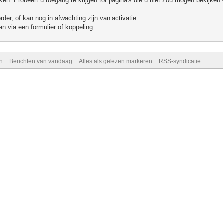
n. Probeert u toegang te krijgen tot pagina's die u niet zou mogen bekijken?
er, of kan nog in afwachting zijn van activatie.
n via een formulier of koppeling.
n
Berichten van vandaag
Alles als gelezen markeren
RSS-syndicatie