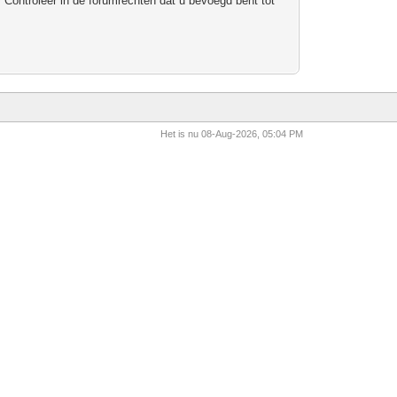
 Controleer in de forumrechten dat u bevoegd bent tot
Het is nu 08-Aug-2026, 05:04 PM