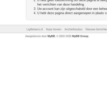
U hebt geen toestemming om deze pagina te bekijke
het verrichten van deze handeling.
Uw account kan zijn uitgeschakeld door een beheerd
U hebt deze pagina direct aangeroepen in plaats va
Ligfietsers.nl
Naar boven
Archiefmodus
Nieuwe berichte
Aangedreven door
MyBB
, © 2002-2026
MyBB Group
.