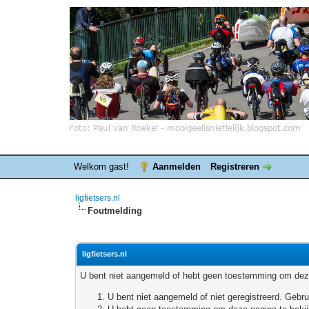
Welkom gast!
Aanmelden
Registreren
ligfietsers.nl
Foutmelding
ligfietsers.nl
U bent niet aangemeld of hebt geen toestemming om deze
U bent niet aangemeld of niet geregistreerd. Geb