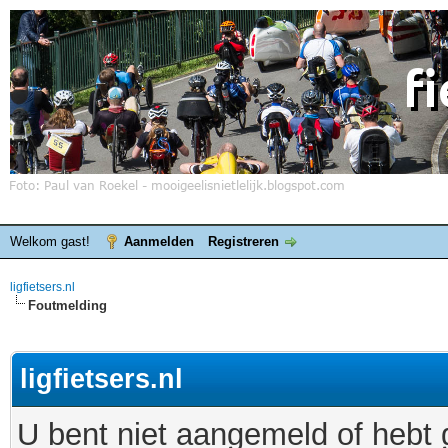
Welkom gast!
Aanmelden
Registreren
ligfietsers.nl
Foutmelding
ligfietsers.nl
U bent niet aangemeld of hebt