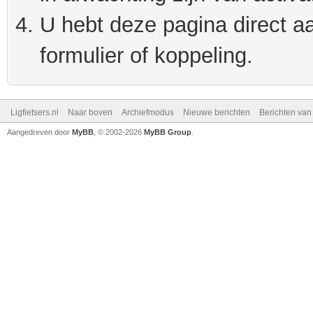
U hebt deze pagina direct a
formulier of koppeling.
Ligfietsers.nl
Naar boven
Archiefmodus
Nieuwe berichten
Berichten va
Aangedreven door
MyBB
, © 2002-2026
MyBB Group
.