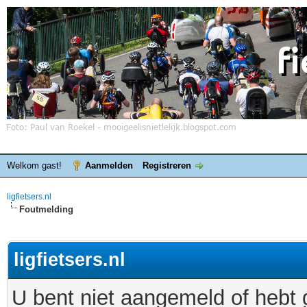
Welkom gast!
Aanmelden
Registreren
ligfietsers.nl
Foutmelding
ligfietsers.nl
U bent niet aangemeld of hebt