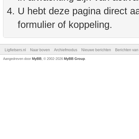
U hebt deze pagina direct a
formulier of koppeling.
Ligfietsers.nl
Naar boven
Archiefmodus
Nieuwe berichten
Berichten va
Aangedreven door
MyBB
, © 2002-2026
MyBB Group
.