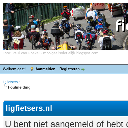
Welkom gast!
Aanmelden
Registreren
ligfietsers.nl
Foutmelding
ligfietsers.nl
U bent niet aangemeld of hebt