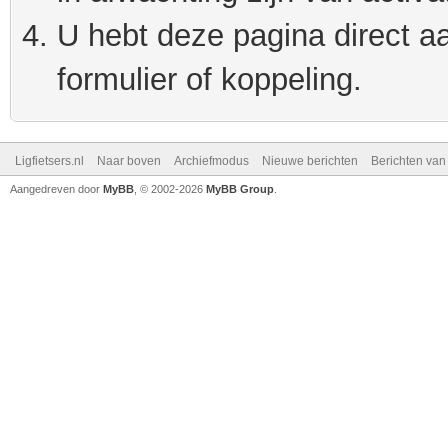
U hebt deze pagina direct a
formulier of koppeling.
Ligfietsers.nl
Naar boven
Archiefmodus
Nieuwe berichten
Berichten va
Aangedreven door
MyBB
, © 2002-2026
MyBB Group
.