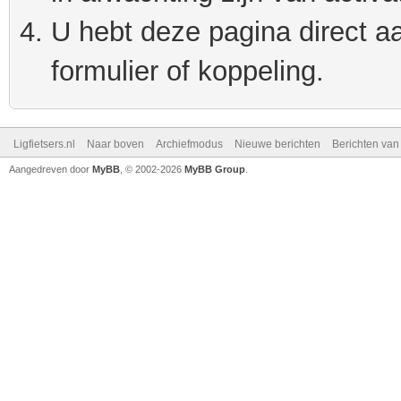
U hebt deze pagina direct a
formulier of koppeling.
Ligfietsers.nl
Naar boven
Archiefmodus
Nieuwe berichten
Berichten va
Aangedreven door
MyBB
, © 2002-2026
MyBB Group
.