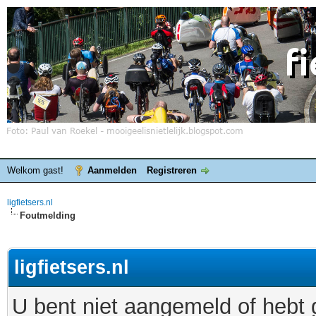
Welkom gast!
Aanmelden
Registreren
ligfietsers.nl
Foutmelding
ligfietsers.nl
U bent niet aangemeld of hebt