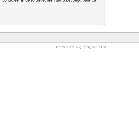
 Controleer in de forumrechten dat u bevoegd bent tot
Het is nu 09-Aug-2026, 03:07 PM