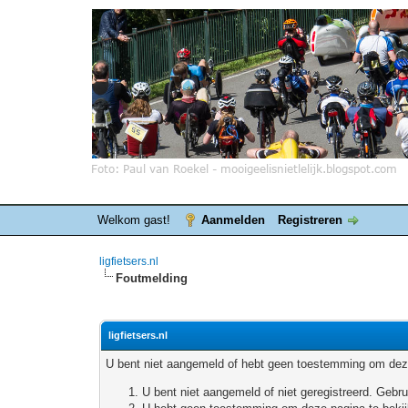
Welkom gast!
Aanmelden
Registreren
ligfietsers.nl
Foutmelding
ligfietsers.nl
U bent niet aangemeld of hebt geen toestemming om deze
U bent niet aangemeld of niet geregistreerd. Geb