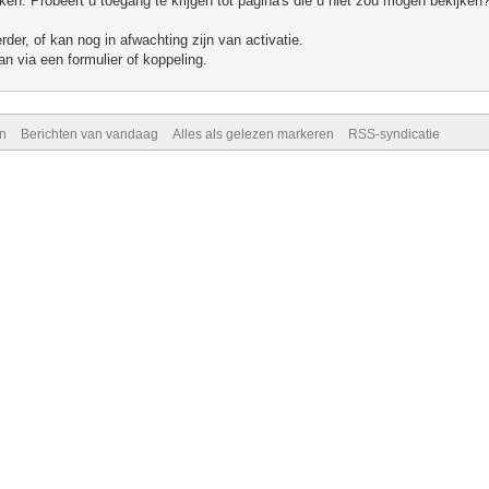
n. Probeert u toegang te krijgen tot pagina's die u niet zou mogen bekijken?
er, of kan nog in afwachting zijn van activatie.
n via een formulier of koppeling.
n
Berichten van vandaag
Alles als gelezen markeren
RSS-syndicatie