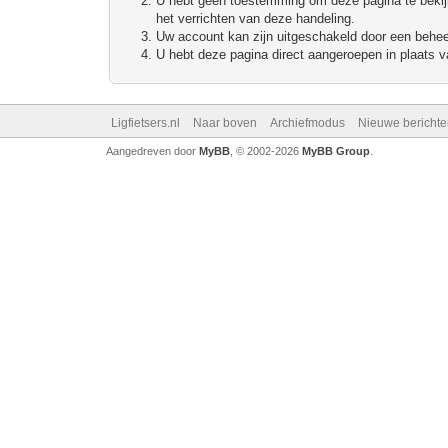
U hebt geen toestemming om deze pagina te bekijke
het verrichten van deze handeling.
Uw account kan zijn uitgeschakeld door een beheerd
U hebt deze pagina direct aangeroepen in plaats va
Ligfietsers.nl
Naar boven
Archiefmodus
Nieuwe berichte
Aangedreven door
MyBB
, © 2002-2026
MyBB Group
.