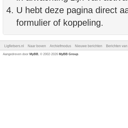
U hebt deze pagina direct a
formulier of koppeling.
Ligfietsers.nl
Naar boven
Archiefmodus
Nieuwe berichten
Berichten va
Aangedreven door
MyBB
, © 2002-2026
MyBB Group
.