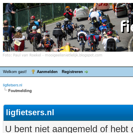
Welkom gast!
Aanmelden
Registreren
ligfietsers.nl
Foutmelding
ligfietsers.nl
U bent niet aangemeld of hebt