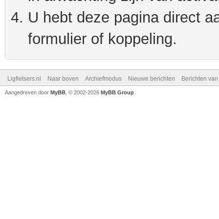
U hebt deze pagina direct a
formulier of koppeling.
Ligfietsers.nl
Naar boven
Archiefmodus
Nieuwe berichten
Berichten va
Aangedreven door
MyBB
, © 2002-2026
MyBB Group
.