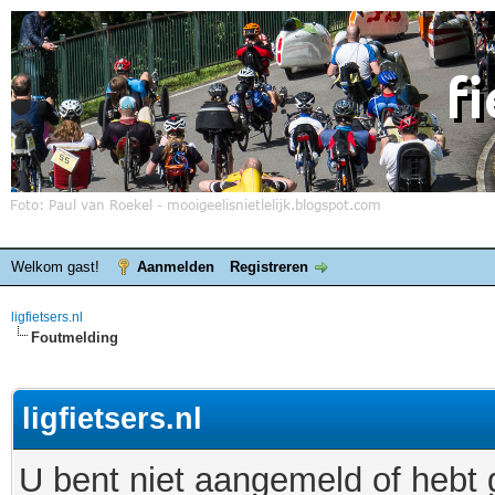
Welkom gast!
Aanmelden
Registreren
ligfietsers.nl
Foutmelding
ligfietsers.nl
U bent niet aangemeld of hebt