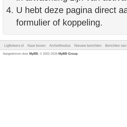
U hebt deze pagina direct a
formulier of koppeling.
Ligfietsers.nl
Naar boven
Archiefmodus
Nieuwe berichten
Berichten va
Aangedreven door
MyBB
, © 2002-2026
MyBB Group
.