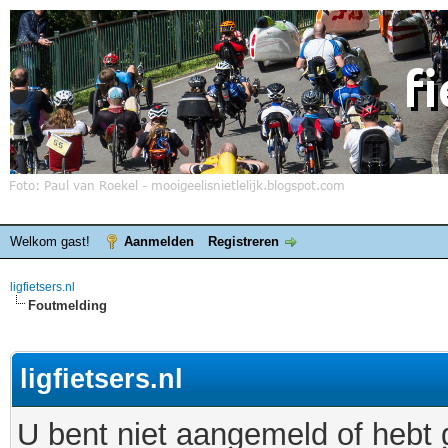
Welkom gast!
Aanmelden
Registreren
ligfietsers.nl
Foutmelding
ligfietsers.nl
U bent niet aangemeld of hebt