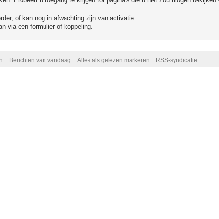
n. Probeert u toegang te krijgen tot pagina's die u niet zou mogen bekijken?
er, of kan nog in afwachting zijn van activatie.
n via een formulier of koppeling.
n
Berichten van vandaag
Alles als gelezen markeren
RSS-syndicatie