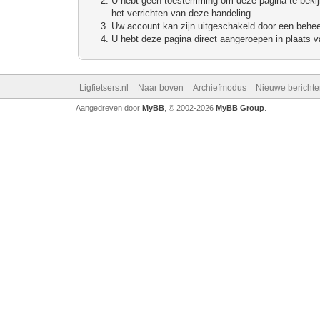
U hebt geen toestemming om deze pagina te bekijke
het verrichten van deze handeling.
Uw account kan zijn uitgeschakeld door een beheerd
U hebt deze pagina direct aangeroepen in plaats va
Ligfietsers.nl
Naar boven
Archiefmodus
Nieuwe berichte
Aangedreven door
MyBB
, © 2002-2026
MyBB Group
.