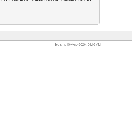
 Controleer in de forumrechten dat u bevoegd bent tot
Het is nu 06-Aug-2026, 04:02 AM