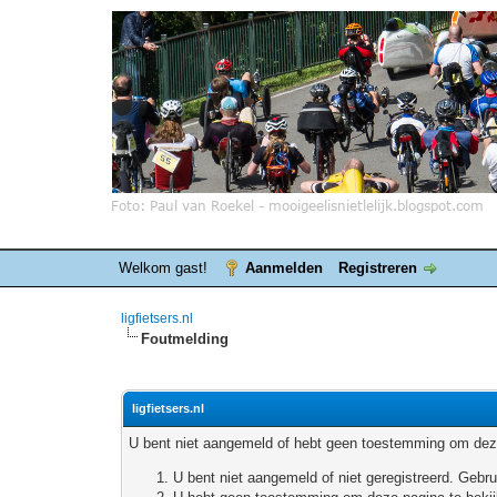
Welkom gast!
Aanmelden
Registreren
ligfietsers.nl
Foutmelding
ligfietsers.nl
U bent niet aangemeld of hebt geen toestemming om deze
U bent niet aangemeld of niet geregistreerd. Geb