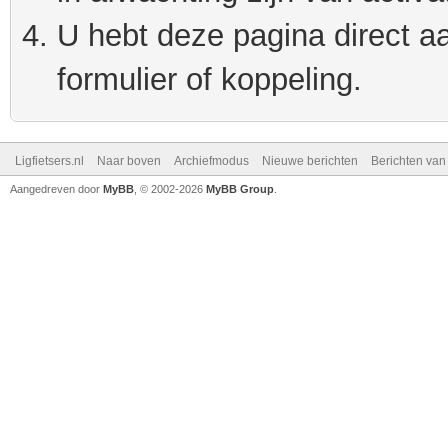
U hebt deze pagina direct a
formulier of koppeling.
Ligfietsers.nl
Naar boven
Archiefmodus
Nieuwe berichten
Berichten va
Aangedreven door
MyBB
, © 2002-2026
MyBB Group
.