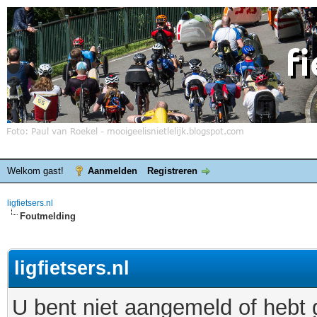
Welkom gast!
Aanmelden
Registreren
ligfietsers.nl
Foutmelding
ligfietsers.nl
U bent niet aangemeld of hebt