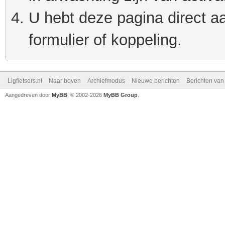
U hebt deze pagina direct a
formulier of koppeling.
Ligfietsers.nl
Naar boven
Archiefmodus
Nieuwe berichten
Berichten va
Aangedreven door
MyBB
, © 2002-2026
MyBB Group
.