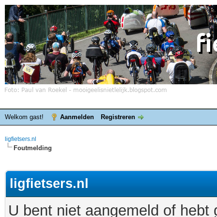
Welkom gast!
Aanmelden
Registreren
ligfietsers.nl
Foutmelding
ligfietsers.nl
U bent niet aangemeld of hebt