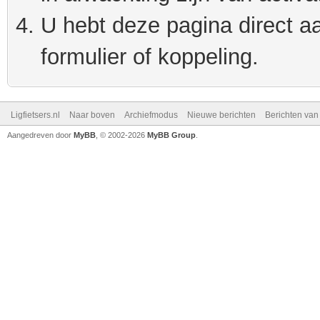
U hebt deze pagina direct a
formulier of koppeling.
Ligfietsers.nl
Naar boven
Archiefmodus
Nieuwe berichten
Berichten va
Aangedreven door
MyBB
, © 2002-2026
MyBB Group
.