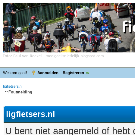
Welkom gast!
Aanmelden
Registreren
ligfietsers.nl
Foutmelding
ligfietsers.nl
U bent niet aangemeld of hebt