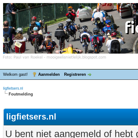
Welkom gast!
Aanmelden
Registreren
ligfietsers.nl
Foutmelding
ligfietsers.nl
U bent niet aangemeld of hebt