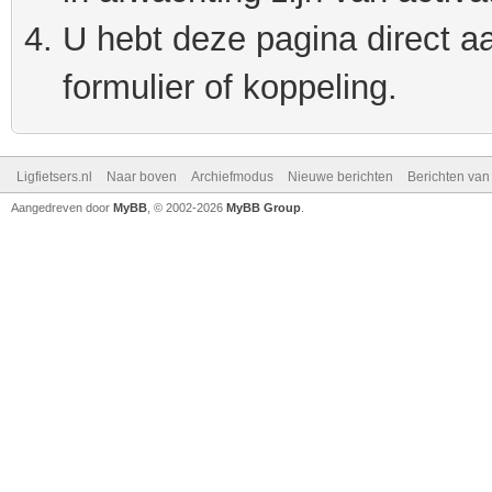
U hebt deze pagina direct a
formulier of koppeling.
Ligfietsers.nl
Naar boven
Archiefmodus
Nieuwe berichten
Berichten va
Aangedreven door
MyBB
, © 2002-2026
MyBB Group
.