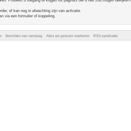
n. Probeert u toegang te krijgen tot pagina's die u niet zou mogen bekijken?
er, of kan nog in afwachting zijn van activatie.
n via een formulier of koppeling.
n
Berichten van vandaag
Alles als gelezen markeren
RSS-syndicatie