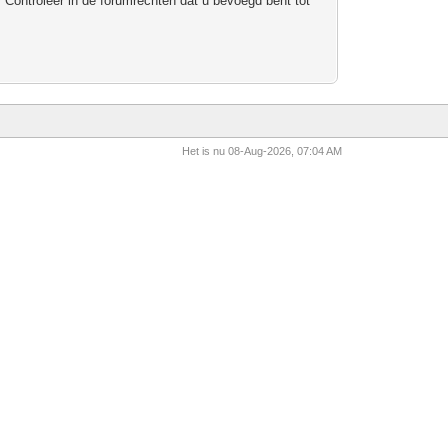
 Controleer in de forumrechten dat u bevoegd bent tot
Het is nu 08-Aug-2026, 07:04 AM