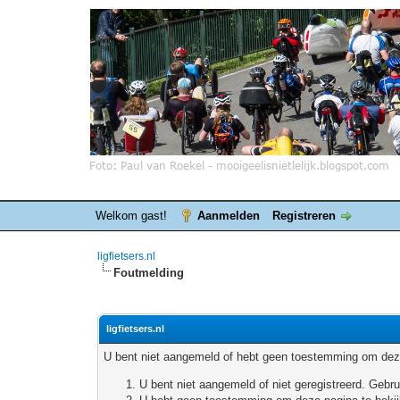
Welkom gast!
Aanmelden
Registreren
ligfietsers.nl
Foutmelding
ligfietsers.nl
U bent niet aangemeld of hebt geen toestemming om deze
U bent niet aangemeld of niet geregistreerd. Geb