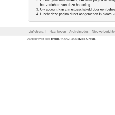
U hebt geen toestemming om deze pagina te bekijke
het verrichten van deze handeling.
Uw account kan zijn uitgeschakeld door een beheerd
U hebt deze pagina direct aangeroepen in plaats va
Ligfietsers.nl
Naar boven
Archiefmodus
Nieuwe berichte
Aangedreven door
MyBB
, © 2002-2026
MyBB Group
.