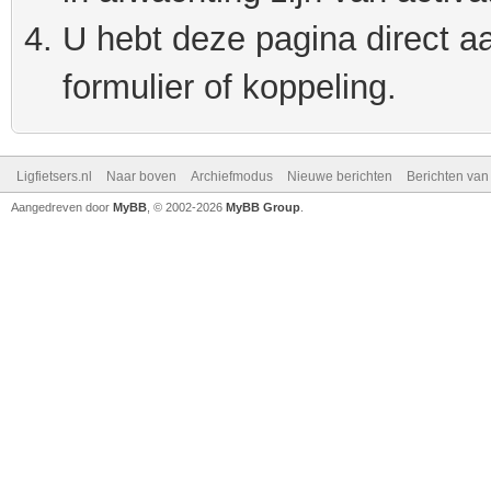
U hebt deze pagina direct a
formulier of koppeling.
Ligfietsers.nl
Naar boven
Archiefmodus
Nieuwe berichten
Berichten va
Aangedreven door
MyBB
, © 2002-2026
MyBB Group
.