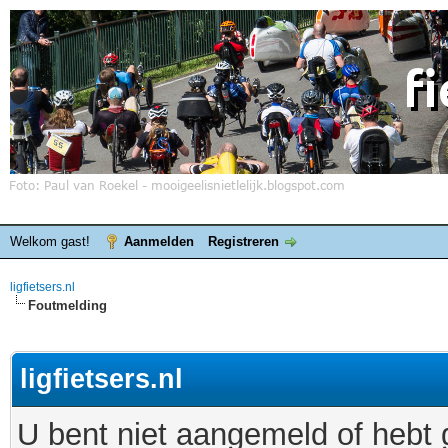
Welkom gast!
Aanmelden
Registreren
ligfietsers.nl
Foutmelding
ligfietsers.nl
U bent niet aangemeld of hebt