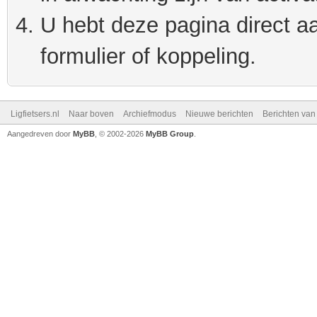
U hebt deze pagina direct a
formulier of koppeling.
Ligfietsers.nl
Naar boven
Archiefmodus
Nieuwe berichten
Berichten va
Aangedreven door
MyBB
, © 2002-2026
MyBB Group
.