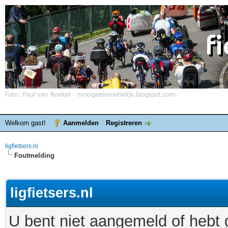
Welkom gast!
Aanmelden
Registreren
ligfietsers.nl
Foutmelding
ligfietsers.nl
U bent niet aangemeld of hebt