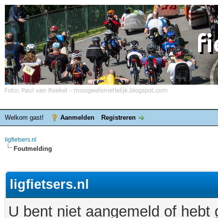
Welkom gast!
Aanmelden
Registreren
ligfietsers.nl
Foutmelding
ligfietsers.nl
U bent niet aangemeld of hebt