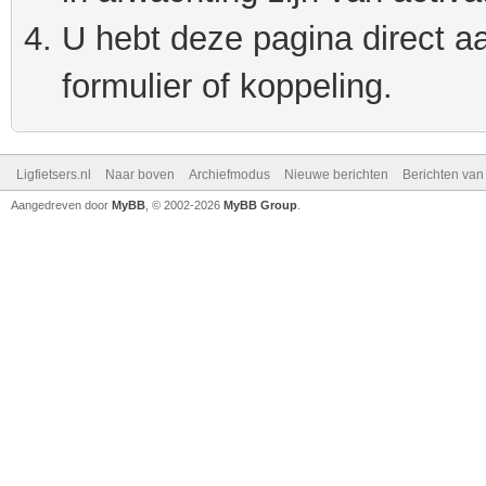
U hebt deze pagina direct a
formulier of koppeling.
Ligfietsers.nl
Naar boven
Archiefmodus
Nieuwe berichten
Berichten va
Aangedreven door
MyBB
, © 2002-2026
MyBB Group
.