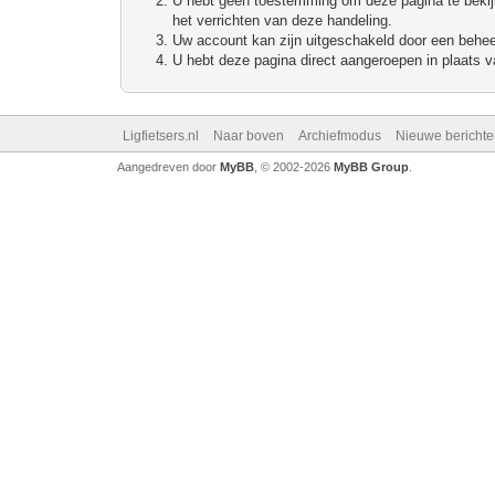
U hebt geen toestemming om deze pagina te bekijke
het verrichten van deze handeling.
Uw account kan zijn uitgeschakeld door een beheerd
U hebt deze pagina direct aangeroepen in plaats va
Ligfietsers.nl
Naar boven
Archiefmodus
Nieuwe berichte
Aangedreven door
MyBB
, © 2002-2026
MyBB Group
.