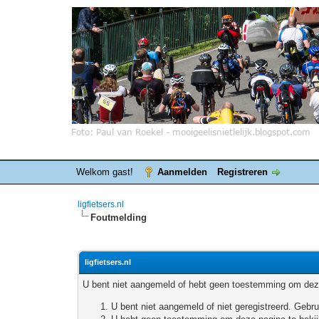
Welkom gast!
Aanmelden
Registreren
ligfietsers.nl
Foutmelding
ligfietsers.nl
U bent niet aangemeld of hebt geen toestemming om deze
U bent niet aangemeld of niet geregistreerd. Geb