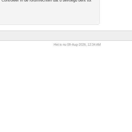
 Controleer in de forumrechten dat u bevoegd bent tot
Het is nu 08-Aug-2026, 12:34 AM