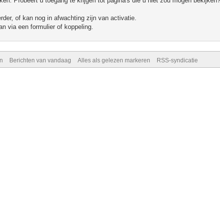
n. Probeert u toegang te krijgen tot pagina's die u niet zou mogen bekijken?
er, of kan nog in afwachting zijn van activatie.
n via een formulier of koppeling.
n
Berichten van vandaag
Alles als gelezen markeren
RSS-syndicatie