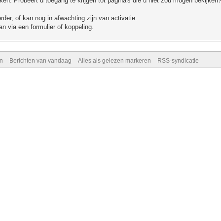
n. Probeert u toegang te krijgen tot pagina's die u niet zou mogen bekijken?
er, of kan nog in afwachting zijn van activatie.
n via een formulier of koppeling.
n
Berichten van vandaag
Alles als gelezen markeren
RSS-syndicatie