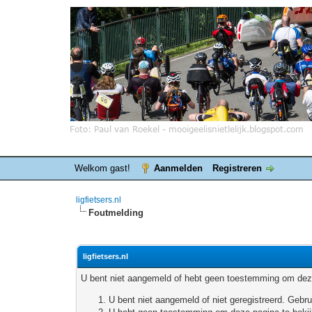
Welkom gast!
Aanmelden
Registreren
ligfietsers.nl
Foutmelding
ligfietsers.nl
U bent niet aangemeld of hebt geen toestemming om deze
U bent niet aangemeld of niet geregistreerd. Geb