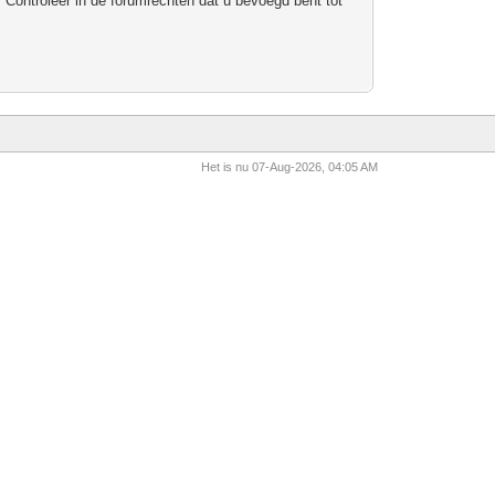
 Controleer in de forumrechten dat u bevoegd bent tot
Het is nu 07-Aug-2026, 04:05 AM