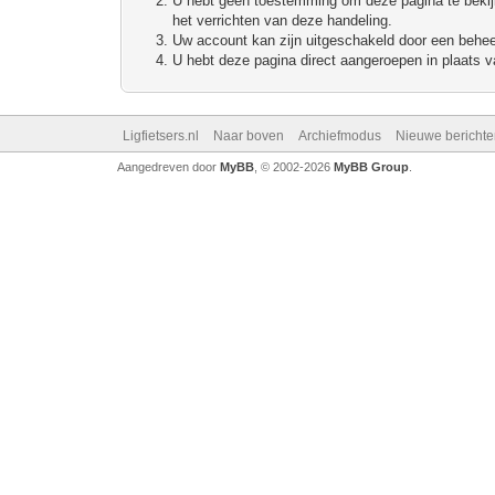
U hebt geen toestemming om deze pagina te bekijke
het verrichten van deze handeling.
Uw account kan zijn uitgeschakeld door een beheerd
U hebt deze pagina direct aangeroepen in plaats va
Ligfietsers.nl
Naar boven
Archiefmodus
Nieuwe berichte
Aangedreven door
MyBB
, © 2002-2026
MyBB Group
.