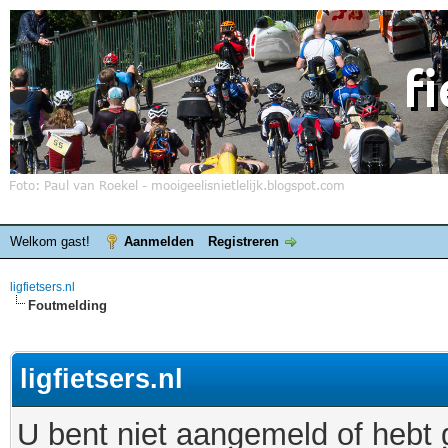
Welkom gast!
Aanmelden
Registreren
ligfietsers.nl
Foutmelding
ligfietsers.nl
U bent niet aangemeld of hebt