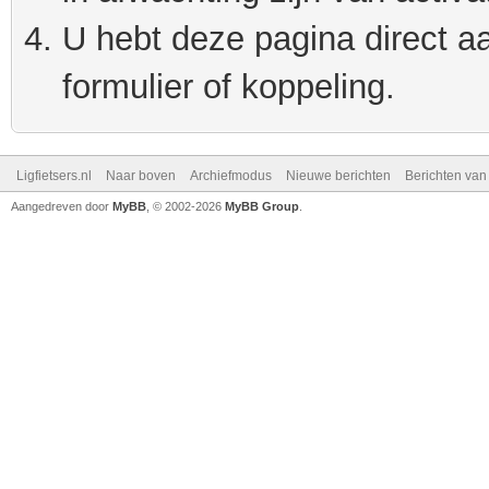
U hebt deze pagina direct a
formulier of koppeling.
Ligfietsers.nl
Naar boven
Archiefmodus
Nieuwe berichten
Berichten va
Aangedreven door
MyBB
, © 2002-2026
MyBB Group
.