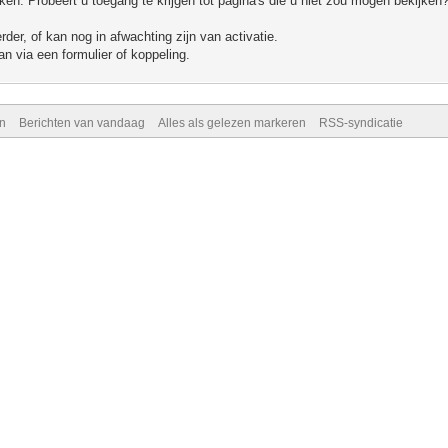
n. Probeert u toegang te krijgen tot pagina's die u niet zou mogen bekijken?
er, of kan nog in afwachting zijn van activatie.
n via een formulier of koppeling.
n
Berichten van vandaag
Alles als gelezen markeren
RSS-syndicatie