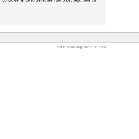
 Controleer in de forumrechten dat u bevoegd bent tot
Het is nu 08-Aug-2026, 01:11 AM