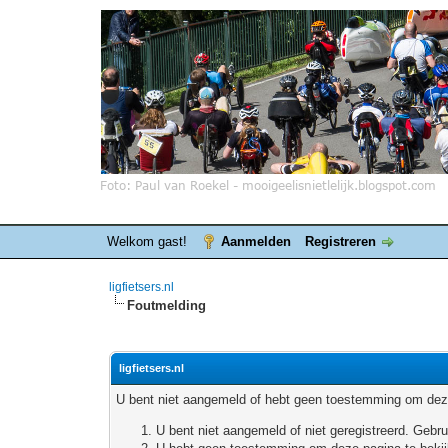
Welkom gast!
Aanmelden
Registreren
ligfietsers.nl
Foutmelding
ligfietsers.nl
U bent niet aangemeld of hebt geen toestemming om deze
U bent niet aangemeld of niet geregistreerd. Geb