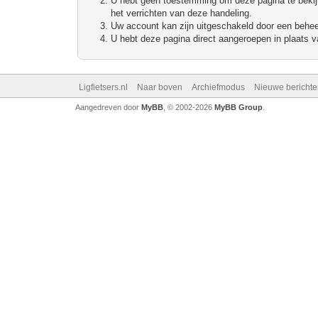
U hebt geen toestemming om deze pagina te bekijke
het verrichten van deze handeling.
Uw account kan zijn uitgeschakeld door een beheerd
U hebt deze pagina direct aangeroepen in plaats va
Ligfietsers.nl
Naar boven
Archiefmodus
Nieuwe berichte
Aangedreven door
MyBB
, © 2002-2026
MyBB Group
.