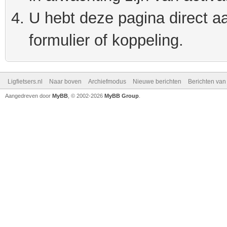
U hebt deze pagina direct a
formulier of koppeling.
Ligfietsers.nl
Naar boven
Archiefmodus
Nieuwe berichten
Berichten va
Aangedreven door
MyBB
, © 2002-2026
MyBB Group
.