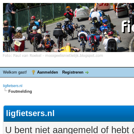
Welkom gast!
Aanmelden
Registreren
ligfietsers.nl
Foutmelding
ligfietsers.nl
U bent niet aangemeld of hebt