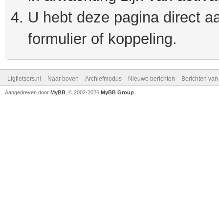
U hebt deze pagina direct a
formulier of koppeling.
Ligfietsers.nl
Naar boven
Archiefmodus
Nieuwe berichten
Berichten va
Aangedreven door
MyBB
, © 2002-2026
MyBB Group
.