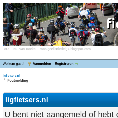
Welkom gast!
Aanmelden
Registreren
ligfietsers.nl
Foutmelding
ligfietsers.nl
U bent niet aangemeld of hebt