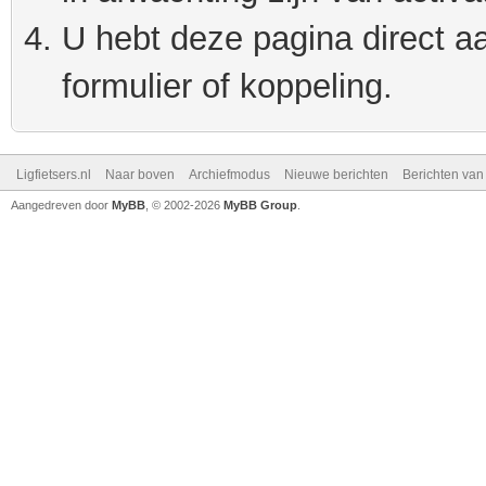
U hebt deze pagina direct a
formulier of koppeling.
Ligfietsers.nl
Naar boven
Archiefmodus
Nieuwe berichten
Berichten va
Aangedreven door
MyBB
, © 2002-2026
MyBB Group
.