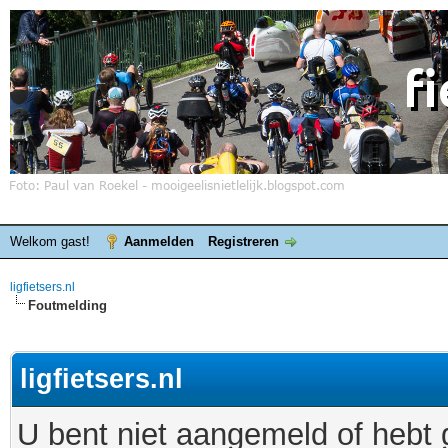
Welkom gast!
Aanmelden
Registreren
ligfietsers.nl
Foutmelding
ligfietsers.nl
U bent niet aangemeld of hebt