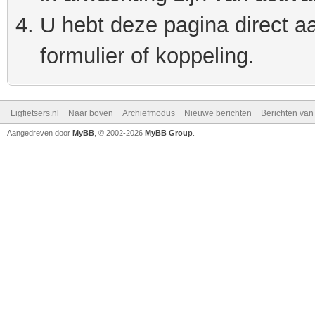
U hebt deze pagina direct a
formulier of koppeling.
Ligfietsers.nl
Naar boven
Archiefmodus
Nieuwe berichten
Berichten va
Aangedreven door
MyBB
, © 2002-2026
MyBB Group
.