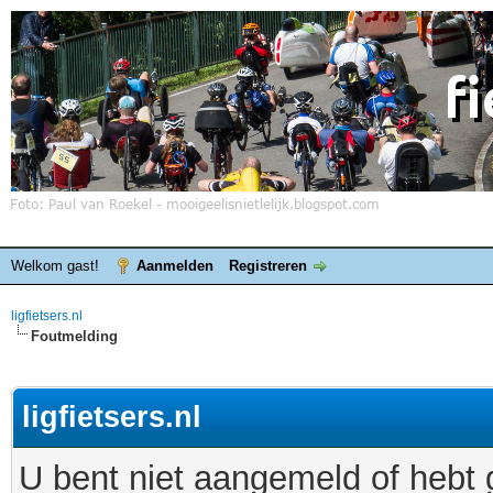
Welkom gast!
Aanmelden
Registreren
ligfietsers.nl
Foutmelding
ligfietsers.nl
U bent niet aangemeld of hebt