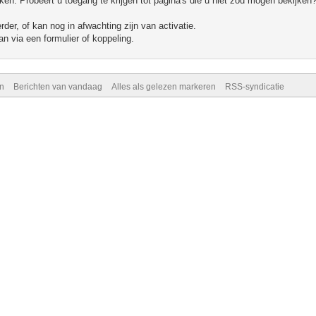
n. Probeert u toegang te krijgen tot pagina's die u niet zou mogen bekijken?
er, of kan nog in afwachting zijn van activatie.
n via een formulier of koppeling.
n
Berichten van vandaag
Alles als gelezen markeren
RSS-syndicatie