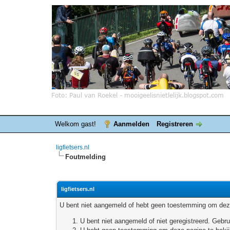
Welkom gast!
Aanmelden
Registreren
ligfietsers.nl
Foutmelding
ligfietsers.nl
U bent niet aangemeld of hebt geen toestemming om deze
U bent niet aangemeld of niet geregistreerd. Geb