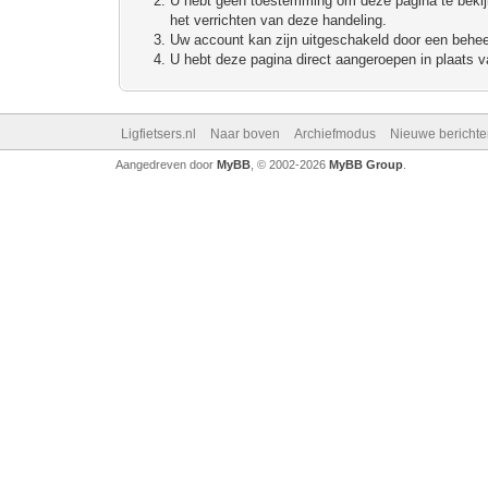
U hebt geen toestemming om deze pagina te bekijke
het verrichten van deze handeling.
Uw account kan zijn uitgeschakeld door een beheerd
U hebt deze pagina direct aangeroepen in plaats va
Ligfietsers.nl
Naar boven
Archiefmodus
Nieuwe berichte
Aangedreven door
MyBB
, © 2002-2026
MyBB Group
.