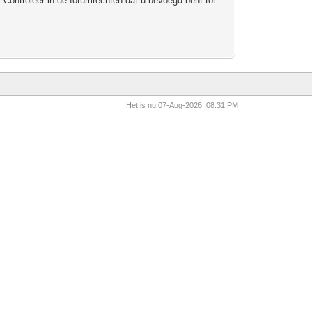
 Controleer in de forumrechten dat u bevoegd bent tot
Het is nu 07-Aug-2026, 08:31 PM