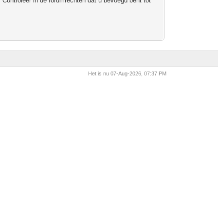
 Controleer in de forumrechten dat u bevoegd bent tot
Het is nu 07-Aug-2026, 07:37 PM