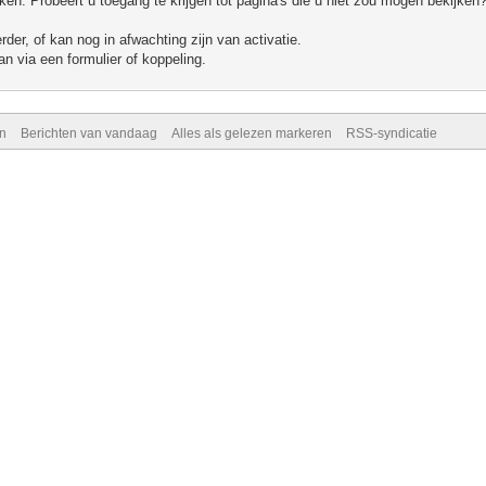
n. Probeert u toegang te krijgen tot pagina's die u niet zou mogen bekijken?
er, of kan nog in afwachting zijn van activatie.
n via een formulier of koppeling.
n
Berichten van vandaag
Alles als gelezen markeren
RSS-syndicatie