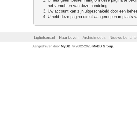
U hebt geen toestemming om deze pagina te bekijke
het verrichten van deze handeling.
Uw account kan zijn uitgeschakeld door een beheerd
U hebt deze pagina direct aangeroepen in plaats va
Ligfietsers.nl
Naar boven
Archiefmodus
Nieuwe berichte
Aangedreven door
MyBB
, © 2002-2026
MyBB Group
.