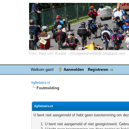
Welkom gast!
Aanmelden
Registreren
ligfietsers.nl
Foutmelding
ligfietsers.nl
U bent niet aangemeld of hebt geen toestemming om deze
U bent niet aangemeld of niet geregistreerd. Geb