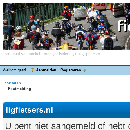
Welkom gast!
Aanmelden
Registreren
ligfietsers.nl
Foutmelding
ligfietsers.nl
U bent niet aangemeld of hebt