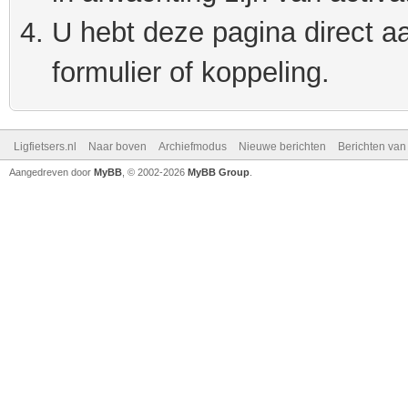
U hebt deze pagina direct a
formulier of koppeling.
Ligfietsers.nl
Naar boven
Archiefmodus
Nieuwe berichten
Berichten va
Aangedreven door
MyBB
, © 2002-2026
MyBB Group
.