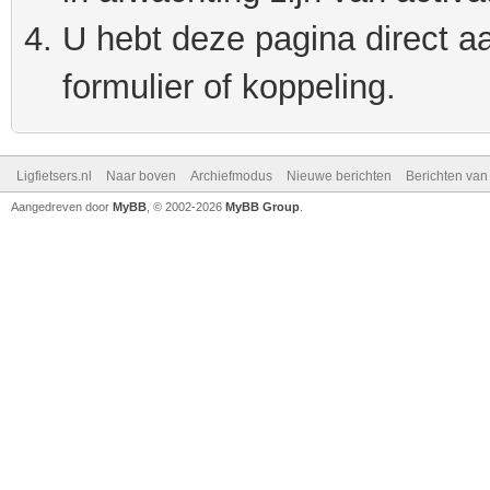
U hebt deze pagina direct a
formulier of koppeling.
Ligfietsers.nl
Naar boven
Archiefmodus
Nieuwe berichten
Berichten va
Aangedreven door
MyBB
, © 2002-2026
MyBB Group
.