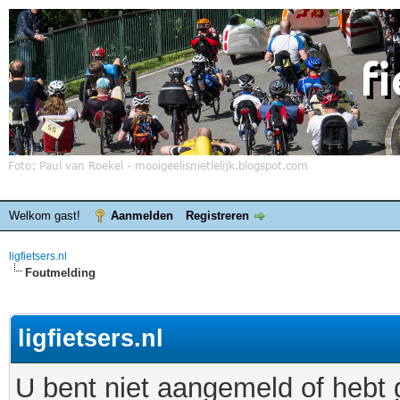
Welkom gast!
Aanmelden
Registreren
ligfietsers.nl
Foutmelding
ligfietsers.nl
U bent niet aangemeld of hebt