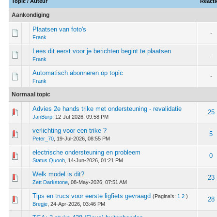
Topic
/
Auteur
Reacti
Aankondiging
Plaatsen van foto's
-
Frank
Lees dit eerst voor je berichten begint te plaatsen
-
Frank
Automatisch abonneren op topic
-
Frank
Normaal topic
Advies 2e hands trike met ondersteuning - revalidatie
 - 0 van 5 gemiddeld
1
2
3
4
5
25
JanBurp
,
12-Jul-2026, 09:58 PM
verlichting voor een trike ?
 - 0 van 5 gemiddeld
1
2
3
4
5
5
Peter_70
,
19-Jul-2026, 08:55 PM
electrische ondersteuning en probleem
 - 0 van 5 gemiddeld
1
2
3
4
5
0
Status Quooh
,
14-Jun-2026, 01:21 PM
Welk model is dit?
 - 0 van 5 gemiddeld
1
2
3
4
5
23
Zett Darkstone
,
08-May-2026, 07:51 AM
Tips en trucs voor eerste ligfiets gevraagd
(Pagina's:
1
2
)
 - 0 van 5 gemiddeld
1
2
3
4
5
28
Bregje
,
24-Apr-2026, 03:46 PM