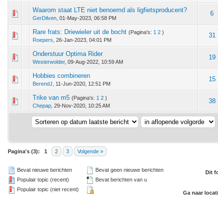
Waarom staat LTE niet benoemd als ligfietsproducent?
 - 0 van 5 gemiddeld
1
2
3
4
5
6
GerDilven
,
01-May-2023, 06:58 PM
Rare frats: Driewieler uit de bocht
(Pagina's:
1
2
)
 - 0 van 5 gemiddeld
1
2
3
4
5
31
Roepers
,
26-Jan-2023, 04:01 PM
Onderstuur Optima Rider
 - 0 van 5 gemiddeld
1
2
3
4
5
19
Westerwolder
,
09-Aug-2022, 10:59 AM
Hobbies combineren
 - 0 van 5 gemiddeld
1
2
3
4
5
15
BerendJ
,
11-Jun-2020, 12:51 PM
Trike van m5
(Pagina's:
1
2
)
 - 0 van 5 gemiddeld
1
2
3
4
5
38
Chepap
,
29-Nov-2020, 10:25 AM
Pagina's (3):
1
2
3
Volgende »
Bevat nieuwe berichten
Bevat geen nieuwe berichten
Dit 
Populair topic (recent)
Bevat berichten van u
Populair topic (niet recent)
Ga naar locat