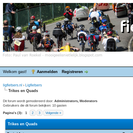
Welkom gast!
Aanmelden
Registreren
ligfietsers.nl
›
Ligfietsers
Trikes en Quads
Dit forum wordt gemodereerd door:
Administrators, Moderators
Gebruikers die dit forum bekijken: 10 gasten
Pagina's (3):
1
2
3
Volgende »
Trikes en Quads