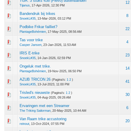
TGA: 3 stuks 438 (Flevo) buitenbanden
 - 0 van 5 gemiddeld
1
2
3
4
5
12
Tijanus
,
17-Apr-2026, 12:30 PM
Bandendruk bij trikes
 - 0 van 5 gemiddeld
1
2
3
4
5
8
SnoekL#35
,
13-Mar-2026, 03:12 PM
Podbike Frikar failliet?
 - 0 van 5 gemiddeld
1
2
3
4
5
22
PlantageBohémien
,
17-May-2025, 08:56 AM
Tas voor trike
 - 0 van 5 gemiddeld
1
2
3
4
5
4
Casper Jansen
,
23-Jan-2026, 11:53 AM
IRIS E-trike
 - 0 van 5 gemiddeld
1
2
3
4
5
23
SnoekL#35
,
14-Jan-2026, 02:59 PM
Ongeluk met trike.
 - 0 van 5 gemiddeld
1
2
3
4
5
14
PlantageBohémien
,
19-Nov-2025, 06:50 PM
AZUB TRICON 26
(Pagina's:
1
2
)
 - 0 van 5 gemiddeld
1
2
3
4
5
41
SnoekL#35
,
13-Jul-2023, 11:00 PM
Trisled's nieuwste
(Pagina's:
1
2
)
 - 0 van 5 gemiddeld
1
2
3
4
5
30
SnoekL#35
,
04-Aug-2025, 09:26 AM
Ervaringen met een Streamer
 - 0 van 5 gemiddeld
1
2
3
4
5
6
The Triking Sailorman
,
20-May-2025, 10:44 AM
Van Raam trike accustoring
 - 0 van 5 gemiddeld
1
2
3
4
5
20
reinout
,
13-Oct-2024, 07:55 PM