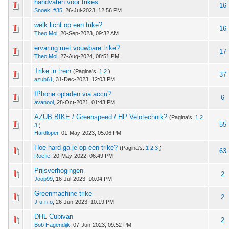
handvaten voor trikes
 - 0 van 5 gemiddeld
1
2
3
4
5
16
SnoekL#35
,
26-Jul-2023, 12:56 PM
welk licht op een trike?
 - 0 van 5 gemiddeld
1
2
3
4
5
16
Theo Mol
,
20-Sep-2023, 09:32 AM
ervaring met vouwbare trike?
 - 0 van 5 gemiddeld
1
2
3
4
5
17
Theo Mol
,
27-Aug-2024, 08:51 PM
Trike in trein
(Pagina's:
1
2
)
 - 0 van 5 gemiddeld
1
2
3
4
5
37
azub61
,
31-Dec-2023, 12:03 PM
IPhone opladen via accu?
 - 0 van 5 gemiddeld
1
2
3
4
5
6
avanool
,
28-Oct-2021, 01:43 PM
AZUB BIKE / Greenspeed / HP Velotechnik?
(Pagina's:
1
2
 - 0 van 5 gemiddeld
1
2
3
4
5
55
3
)
Hardloper
,
01-May-2023, 05:06 PM
Hoe hard ga je op een trike?
(Pagina's:
1
2
3
)
 - 0 van 5 gemiddeld
1
2
3
4
5
63
Roefie
,
20-May-2022, 06:49 PM
Prijsverhogingen
 - 0 van 5 gemiddeld
1
2
3
4
5
2
Joop99
,
16-Jul-2023, 10:04 PM
Greenmachine trike
 - 0 van 5 gemiddeld
1
2
3
4
5
2
J-u-n-o
,
26-Jun-2023, 10:19 PM
DHL Cubivan
 - 0 van 5 gemiddeld
1
2
3
4
5
2
Bob Hagendijk
,
07-Jun-2023, 09:52 PM