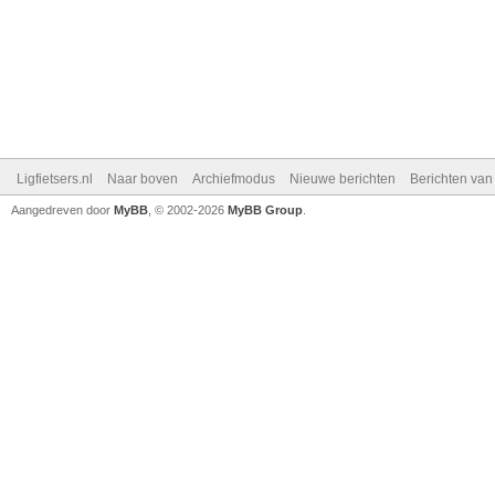
Ligfietsers.nl
Naar boven
Archiefmodus
Nieuwe berichten
Berichten va
Aangedreven door
MyBB
, © 2002-2026
MyBB Group
.