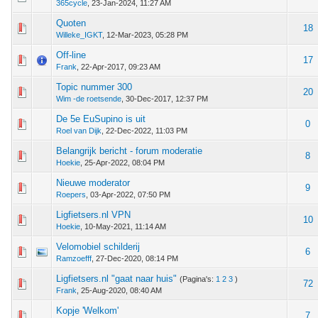
365cycle
,
23-Jan-2024, 11:27 AM
Quoten
 - 0 van 5 gemiddeld
1
2
3
4
5
18
Willeke_IGKT
,
12-Mar-2023, 05:28 PM
Off-line
 - 0 van 5 gemiddeld
1
2
3
4
5
17
Frank
,
22-Apr-2017, 09:23 AM
Topic nummer 300
 - 0 van 5 gemiddeld
1
2
3
4
5
20
Wim -de roetsende
,
30-Dec-2017, 12:37 PM
De 5e EuSupino is uit
 - 0 van 5 gemiddeld
1
2
3
4
5
0
Roel van Dijk
,
22-Dec-2022, 11:03 PM
Belangrijk bericht - forum moderatie
 - 0 van 5 gemiddeld
1
2
3
4
5
8
Hoekie
,
25-Apr-2022, 08:04 PM
Nieuwe moderator
 - 0 van 5 gemiddeld
1
2
3
4
5
9
Roepers
,
03-Apr-2022, 07:50 PM
Ligfietsers.nl VPN
 - 0 van 5 gemiddeld
1
2
3
4
5
10
Hoekie
,
10-May-2021, 11:14 AM
Velomobiel schilderij
 - 0 van 5 gemiddeld
1
2
3
4
5
6
Ramzoefff
,
27-Dec-2020, 08:14 PM
Ligfietsers.nl "gaat naar huis"
(Pagina's:
1
2
3
)
 - 0 van 5 gemiddeld
1
2
3
4
5
72
Frank
,
25-Aug-2020, 08:40 AM
Kopje 'Welkom'
 - 0 van 5 gemiddeld
1
2
3
4
5
7