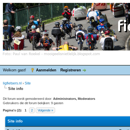
Welkom gast!
Aanmelden
Registreren
ligfietsers.nl
›
Site
Site info
Dit forum wordt gemodereerd door:
Administrators, Moderators
Gebruikers die dit forum bekijken: 9 gasten
Pagina's (2):
1
2
Volgende »
Site info