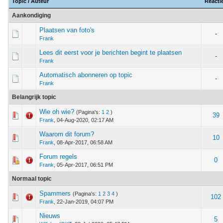
Topic
/
Auteur
Reacti
Aankondiging
Plaatsen van foto's
-
Frank
Lees dit eerst voor je berichten begint te plaatsen
-
Frank
Automatisch abonneren op topic
-
Frank
Belangrijk topic
Wie oh wie?
(Pagina's:
1
2
)
 - 0 van 5 gemiddeld
1
2
3
4
5
39
Frank
,
04-Aug-2020, 02:17 AM
Waarom dit forum?
 - 0 van 5 gemiddeld
1
2
3
4
5
10
Frank
,
08-Apr-2017, 06:58 AM
Forum regels
m - 1 van 5 gemiddeld
1
2
3
4
5
0
Frank
,
05-Apr-2017, 06:51 PM
Normaal topic
Spammers
(Pagina's:
1
2
3
4
)
 - 0 van 5 gemiddeld
1
2
3
4
5
102
Frank
,
22-Jan-2019, 04:07 PM
Nieuws
 - 0 van 5 gemiddeld
1
2
3
4
5
5