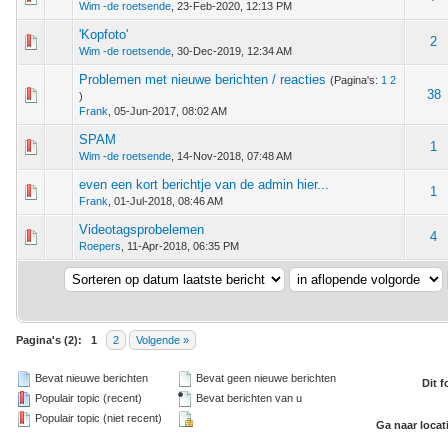
Wim -de roetsende
,
23-Feb-2020, 12:13 PM
'Kopfoto'
 - 0 van 5 gemiddeld
1
2
3
4
5
2
Wim -de roetsende
,
30-Dec-2019, 12:34 AM
Problemen met nieuwe berichten / reacties
(Pagina's:
1
2
 - 0 van 5 gemiddeld
1
2
3
4
5
38
)
Frank
,
05-Jun-2017, 08:02 AM
SPAM
 - 0 van 5 gemiddeld
1
2
3
4
5
1
Wim -de roetsende
,
14-Nov-2018, 07:48 AM
even een kort berichtje van de admin hier...
 - 0 van 5 gemiddeld
1
2
3
4
5
1
Frank
,
01-Jul-2018, 08:46 AM
Videotagsprobelemen
 - 0 van 5 gemiddeld
1
2
3
4
5
4
Roepers
,
11-Apr-2018, 06:35 PM
Pagina's (2):
1
2
Volgende »
Bevat nieuwe berichten
Bevat geen nieuwe berichten
Dit 
Populair topic (recent)
Bevat berichten van u
Populair topic (niet recent)
Ga naar locat