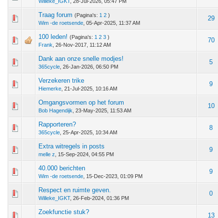
Willeke_IGKT
,
28-Jul-2026, 05:47 PM
Traag forum
(Pagina's:
1
2
)
 - 0 van 5 gemiddeld
1
2
3
4
5
29
Wim -de roetsende
,
05-Apr-2025, 11:37 AM
100 leden!
(Pagina's:
1
2
3
)
 - 0 van 5 gemiddeld
1
2
3
4
5
70
Frank
,
26-Nov-2017, 11:12 AM
Dank aan onze snelle modjes!
 - 0 van 5 gemiddeld
1
2
3
4
5
5
365cycle
,
26-Jan-2026, 06:50 PM
Verzekeren trike
 - 0 van 5 gemiddeld
1
2
3
4
5
9
Hiemerke
,
21-Jul-2025, 10:16 AM
Omgangsvormen op het forum
 - 0 van 5 gemiddeld
1
2
3
4
5
10
Bob Hagendijk
,
23-May-2025, 11:53 AM
Rapporteren?
 - 0 van 5 gemiddeld
1
2
3
4
5
8
365cycle
,
25-Apr-2025, 10:34 AM
Extra witregels in posts
 - 0 van 5 gemiddeld
1
2
3
4
5
9
melle z
,
15-Sep-2024, 04:55 PM
40.000 berichten
 - 0 van 5 gemiddeld
1
2
3
4
5
9
Wim -de roetsende
,
15-Dec-2023, 01:09 PM
Respect en ruimte geven.
 - 0 van 5 gemiddeld
1
2
3
4
5
0
Willeke_IGKT
,
26-Feb-2024, 01:36 PM
Zoekfunctie stuk?
 - 0 van 5 gemiddeld
1
2
3
4
5
13