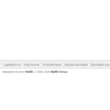
Ligfietsers.nl
Naar boven
Archiefmodus
Nieuwe berichten
Berichten va
Aangedreven door
MyBB
, © 2002-2026
MyBB Group
.