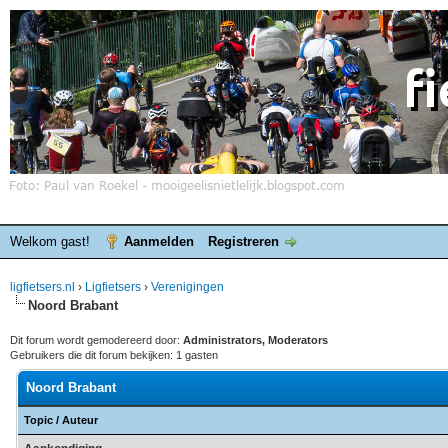
Welkom gast!
Aanmelden
Registreren
ligfietsers.nl
›
Ligfietsers
›
Verenigingen
Noord Brabant
Dit forum wordt gemodereerd door:
Administrators, Moderators
Gebruikers die dit forum bekijken: 1 gasten
Noord Brabant
Topic
/
Auteur