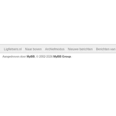
Ligfietsers.nl
Naar boven
Archiefmodus
Nieuwe berichten
Berichten va
Aangedreven door
MyBB
, © 2002-2026
MyBB Group
.