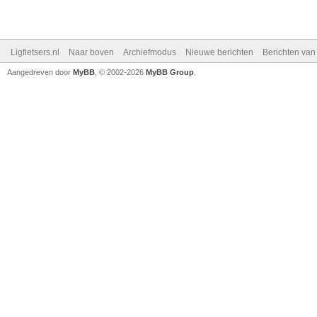
Ligfietsers.nl
Naar boven
Archiefmodus
Nieuwe berichten
Berichten va
Aangedreven door
MyBB
, © 2002-2026
MyBB Group
.