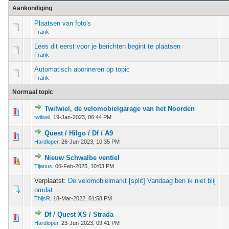
Aankondiging
Plaatsen van foto's
Frank
Lees dit eerst voor je berichten begint te plaatsen
Frank
Automatisch abonneren op topic
Frank
Normaal topic
Twilwiel, de velomobielgarage van het Noorden
stem - 0 van 5 gemiddeld
1
2
3
4
5
twilwel
,
19-Jan-2023, 06:44 PM
Quest / Hilgo / Df / A9
stem - 0 van 5 gemiddeld
1
2
3
4
5
Hardloper
,
26-Jun-2023, 10:35 PM
Nieuw Schwalbe ventiel
stem - 0 van 5 gemiddeld
1
2
3
4
5
Tijanus
,
06-Feb-2025, 10:03 PM
Verplaatst:
De velomobielmarkt [split] Vandaag ben ik niet blij
omdat.....
ThijsR
,
18-Mar-2022, 01:58 PM
Df / Quest XS / Strada
stem - 0 van 5 gemiddeld
1
2
3
4
5
Hardloper
,
23-Jun-2023, 09:41 PM