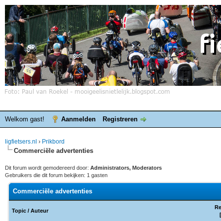
Welkom gast!
Aanmelden
Registreren
ligfietsers.nl
›
Prikbord
Commerciële advertenties
Dit forum wordt gemodereerd door:
Administrators, Moderators
Gebruikers die dit forum bekijken: 1 gasten
Commerciële advertenties
Re
Topic
/
Auteur