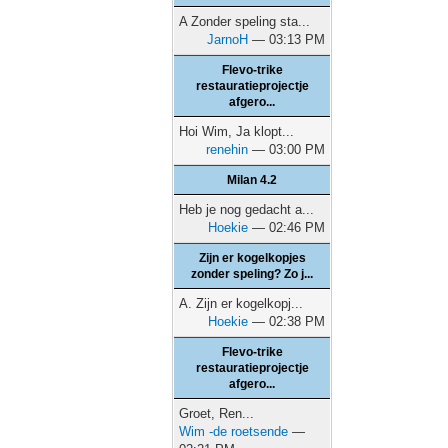
A Zonder speling sta...
JarnoH
— 03:13 PM
Flevo-trike
restauratieprojectje
afgero...
Hoi Wim, Ja klopt...
renehin
— 03:00 PM
Milan 4.2
Heb je nog gedacht a...
Hoekie
— 02:46 PM
Zijn er kogelkopjes
zonder speling? Zo j...
A. Zijn er kogelkopj...
Hoekie
— 02:38 PM
Flevo-trike
restauratieprojectje
afgero...
Groet, Ren...
Wim -de roetsende
—