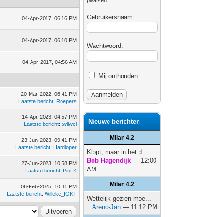
plaatsen.
Gebruikersnaam:
04-Apr-2017, 06:16 PM
04-Apr-2017, 06:10 PM
Wachtwoord:
04-Apr-2017, 04:56 AM
Mij onthouden
20-Mar-2022, 06:41 PM
Laatste bericht
:
Roepers
14-Apr-2023, 04:57 PM
Nieuwe berichten
Laatste bericht
:
twilwel
Milan 4.2
23-Jun-2023, 09:41 PM
Laatste bericht
:
Hardloper
Klopt, maar in het d...
Bob Hagendijk
— 12:00
27-Jun-2023, 10:58 PM
AM
Laatste bericht
:
Piet K
Milan 4.2
06-Feb-2025, 10:31 PM
Laatste bericht
:
Willeke_IGKT
Wettelijk gezien moe...
Arend-Jan
— 11:12 PM