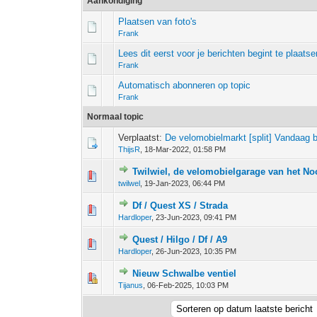
Aankondiging
Plaatsen van foto's
Frank
Lees dit eerst voor je berichten begint te plaatse
Frank
Automatisch abonneren op topic
Frank
Normaal topic
Verplaatst:
De velomobielmarkt [split] Vandaag ben
ThijsR
,
18-Mar-2022, 01:58 PM
Twilwiel, de velomobielgarage van het N
0 stem - 0 van 5 gemiddeld
1
2
3
4
5
twilwel
,
19-Jan-2023, 06:44 PM
Df / Quest XS / Strada
0 stem - 0 van 5 gemiddeld
1
2
3
4
5
Hardloper
,
23-Jun-2023, 09:41 PM
Quest / Hilgo / Df / A9
0 stem - 0 van 5 gemiddeld
1
2
3
4
5
Hardloper
,
26-Jun-2023, 10:35 PM
Nieuw Schwalbe ventiel
0 stem - 0 van 5 gemiddeld
1
2
3
4
5
Tijanus
,
06-Feb-2025, 10:03 PM