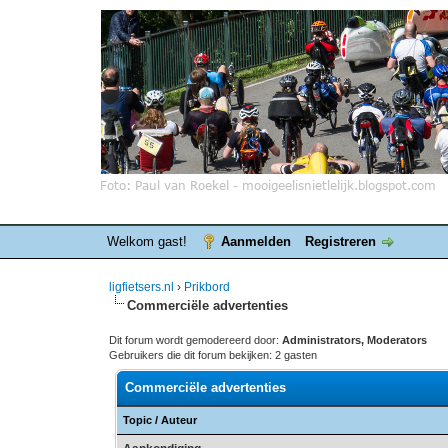
Welkom gast!
Aanmelden
Registreren
ligfietsers.nl
›
Prikbord
Commerciële advertenties
Dit forum wordt gemodereerd door:
Administrators, Moderators
Gebruikers die dit forum bekijken: 2 gasten
Commerciële advertenties
Topic
/
Auteur