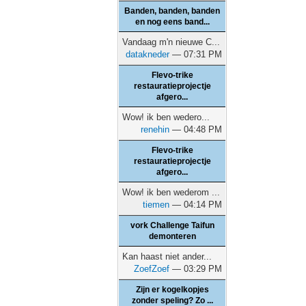
Banden, banden, banden
en nog eens band...
Vandaag m'n nieuwe C...
datakneder
— 07:31 PM
Flevo-trike
restauratieprojectje
afgero...
Wow! ik ben wedero...
renehin
— 04:48 PM
Flevo-trike
restauratieprojectje
afgero...
Wow! ik ben wederom ...
tiemen
— 04:14 PM
vork Challenge Taifun
demonteren
Kan haast niet ander...
ZoefZoef
— 03:29 PM
Zijn er kogelkopjes
zonder speling? Zo ...