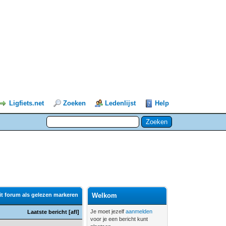
Ligfiets.net
Zoeken
Ledenlijst
Help
it forum als gelezen markeren
Welkom
Je moet jezelf
aanmelden
Laatste bericht
[
afl
]
voor je een bericht kunt