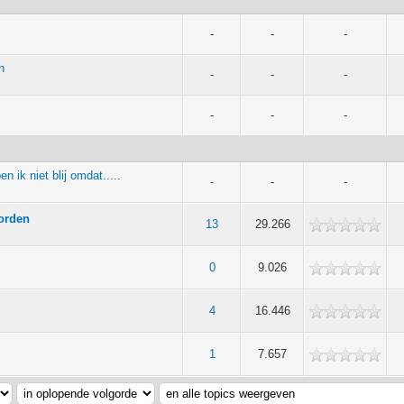
-
-
-
n
-
-
-
-
-
-
 ik niet blij omdat.....
-
-
-
oorden
13
29.266
0
9.026
4
16.446
1
7.657