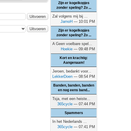
Zijn er kogelkopjes
zonder speling? Zo ...
Zal volgens mij bij ...
JarnoH
— 10:01 PM
Zijn er kogelkopjes
zonder speling? Zo ...
A Geen voelbare spel...
Hoekie
— 09:48 PM
Kort en krachtig:
Aangenaam!
Jeroen, bedankt voor...
LekkerDoen
— 08:54 PM
Banden, banden, banden
en nog eens band...
Tsja, met een heiste...
365cycle
— 07:44 PM
Spammers
In het Nederlands ...
365cycle
— 07:41 PM