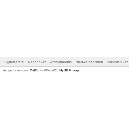
Ligfietsers.nl
Naar boven
Archiefmodus
Nieuwe berichten
Berichten va
Aangedreven door
MyBB
, © 2002-2026
MyBB Group
.