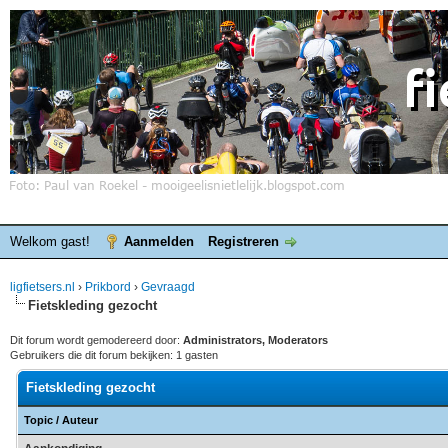
Welkom gast!
Aanmelden
Registreren
ligfietsers.nl
›
Prikbord
›
Gevraagd
Fietskleding gezocht
Dit forum wordt gemodereerd door:
Administrators, Moderators
Gebruikers die dit forum bekijken: 1 gasten
Fietskleding gezocht
Topic
/
Auteur