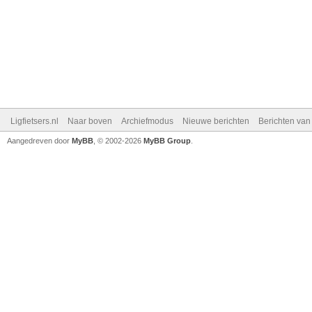
Ligfietsers.nl
Naar boven
Archiefmodus
Nieuwe berichten
Berichten va
Aangedreven door
MyBB
, © 2002-2026
MyBB Group
.