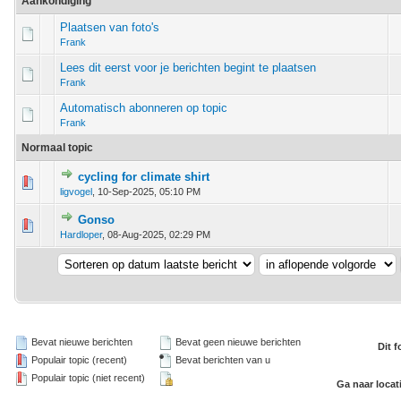
Aankondiging
Plaatsen van foto's
Frank
Lees dit eerst voor je berichten begint te plaatsen
Frank
Automatisch abonneren op topic
Frank
Normaal topic
cycling for climate shirt
 stem - 0 van 5 gemiddeld
1
2
3
4
5
ligvogel
,
10-Sep-2025, 05:10 PM
Gonso
 stem - 0 van 5 gemiddeld
1
2
3
4
5
Hardloper
,
08-Aug-2025, 02:29 PM
Bevat nieuwe berichten
Bevat geen nieuwe berichten
Dit 
Populair topic (recent)
Bevat berichten van u
Populair topic (niet recent)
Ga naar locat