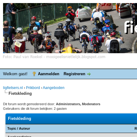
Welkom gast!
Aanmelden
Registreren
ligfietsers.nl
›
Prikbord
›
Aangeboden
Fietskleding
Dit forum wordt gemodereerd door:
Administrators, Moderators
Gebruikers die dit forum bekijken: 2 gasten
Fietskleding
Topic
/
Auteur
R