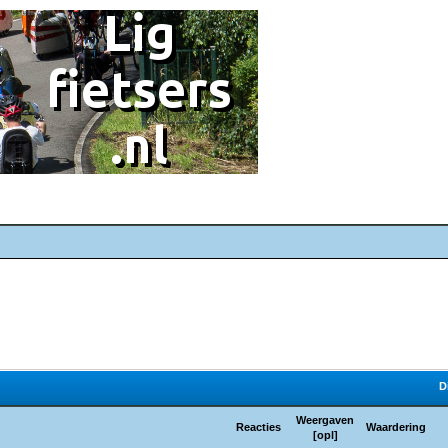
D
Weergaven
Reacties
Waardering
[
opl
]