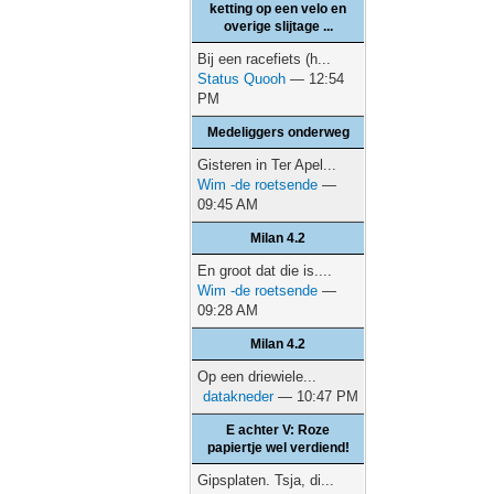
ketting op een velo en
overige slijtage ...
Bij een racefiets (h...
Status Quooh
— 12:54
PM
Medeliggers onderweg
Gisteren in Ter Apel...
Wim -de roetsende
—
09:45 AM
Milan 4.2
En groot dat die is....
Wim -de roetsende
—
09:28 AM
Milan 4.2
Op een driewiele...
datakneder
— 10:47 PM
E achter V: Roze
papiertje wel verdiend!
Gipsplaten. Tsja, di...