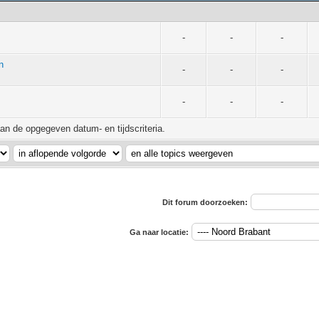
-
-
-
n
-
-
-
-
-
-
an de opgegeven datum- en tijdscriteria.
Dit forum doorzoeken:
Ga naar locatie: