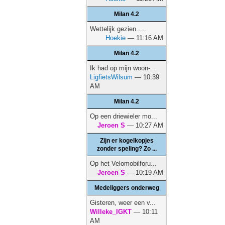
Milan 4.2
Wettelijk gezien.....
Hoekie
— 11:16 AM
Milan 4.2
Ik had op mijn woon-...
LigfietsWilsum
— 10:39
AM
Milan 4.2
Op een driewieler mo...
Jeroen S
— 10:27 AM
Zijn er kogelkopjes
zonder speling? Zo ...
Op het Velomobilforu...
Jeroen S
— 10:19 AM
Medeliggers onderweg
Gisteren, weer een v...
Willeke_IGKT
— 10:11
AM