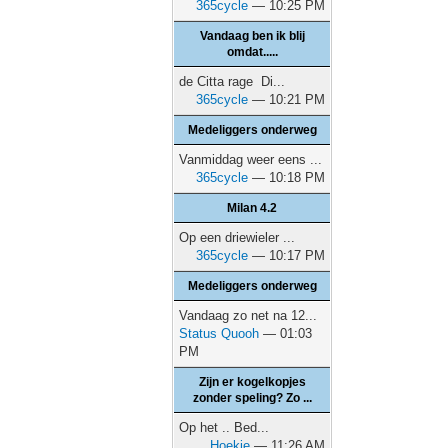
365cycle
— 10:25 PM
Vandaag ben ik blij
omdat.....
de Citta rage Di...
365cycle
— 10:21 PM
Medeliggers onderweg
Vanmiddag weer eens ...
365cycle
— 10:18 PM
Milan 4.2
Op een driewieler ...
365cycle
— 10:17 PM
Medeliggers onderweg
Vandaag zo net na 12...
Status Quooh
— 01:03
PM
Zijn er kogelkopjes
zonder speling? Zo ...
Op het .. Bed...
Hoekie
— 11:26 AM