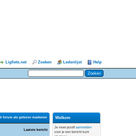
Ligfiets.net
Zoeken
Ledenlijst
Help
it forum als gelezen markeren
Welkom
Je moet jezelf
aanmelden
Laatste bericht
voor je een bericht kunt