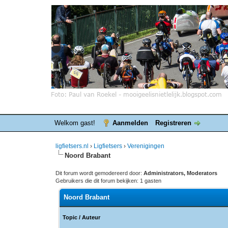
Welkom gast!
Aanmelden
Registreren
ligfietsers.nl
›
Ligfietsers
›
Verenigingen
Noord Brabant
Dit forum wordt gemodereerd door:
Administrators, Moderators
Gebruikers die dit forum bekijken: 1 gasten
Noord Brabant
Topic
/
Auteur