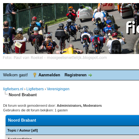
Welkom gast!
Aanmelden
Registreren
ligfietsers.nl
›
Ligfietsers
›
Verenigingen
Noord Brabant
Dit forum wordt gemodereerd door:
Administrators, Moderators
Gebruikers die dit forum bekijken: 1 gasten
Noord Brabant
Topic
/
Auteur
[
afl
]