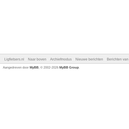
Ligfietsers.nl
Naar boven
Archiefmodus
Nieuwe berichten
Berichten va
Aangedreven door
MyBB
, © 2002-2026
MyBB Group
.